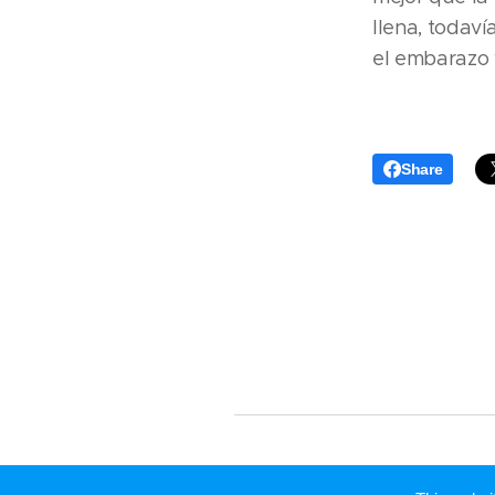
llena, todav
el embarazo 
Share