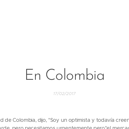
En Colombia
17/02/2017
d de Colombia, dijo, "Soy un optimista y todavía cree
arde, pero necesitamos urgentemente pero"el merca