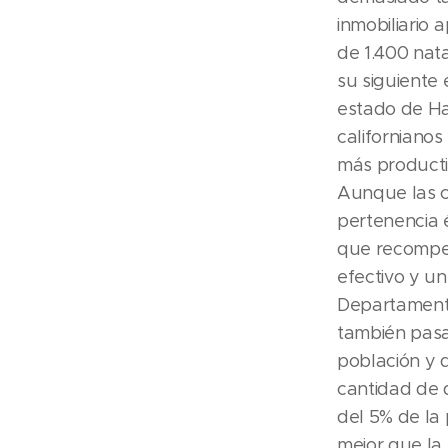
inmobiliario
de 1.400 nat
su siguiente 
estado de Hac
californianos
más producti
Aunque las c
pertenencia 
que recompen
efectivo y un
Departamento
también pasan
población y 
cantidad de 
del 5% de la
mejor que la