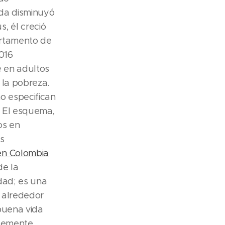
nda disminuyó
, él creció
partamento de
2016
e en adultos
 la pobreza.
o especifican
. El esquema,
os en
s
en Colombia
de la
dad; es una
a alrededor
buena vida
rmemente